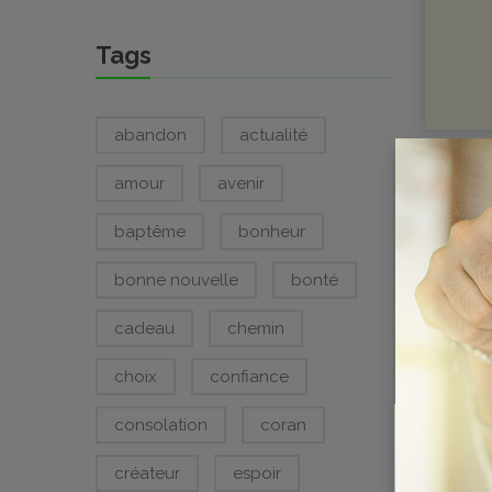
Tags
abandon
actualité
SEMA
amour
avenir
CHF
0.0
baptême
bonheur
bonne nouvelle
bonté
cadeau
chemin
choix
confiance
consolation
coran
créateur
espoir