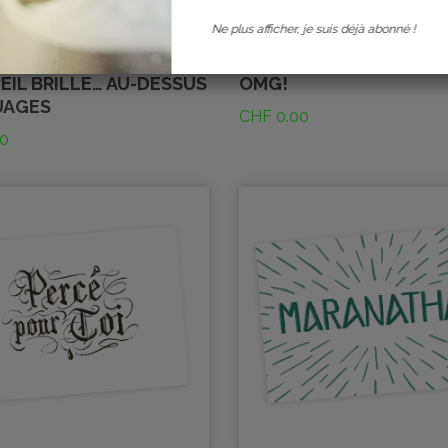
Ne plus afficher, je suis déjà abonné !
EIL BRILLE… AU-DESSUS
OMG!
UAGES
CHF
0.00
0