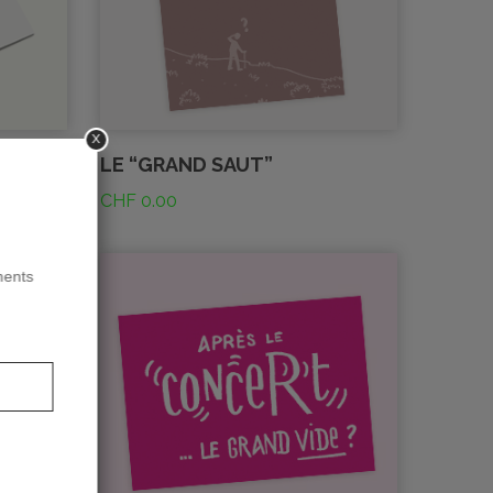
x
L?
LE “GRAND SAUT”
CHF
0.00
ments