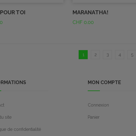
 POUR TOI
MARANATHA!
0
CHF
0.00
1
2
3
4
5
ORMATIONS
MON COMPTE
ct
Connexion
du site
Panier
ique de confidentialité