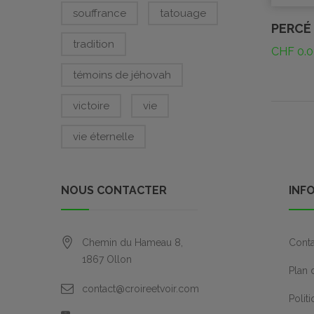
souffrance
tatouage
PERCÉ
tradition
CHF
0.0
témoins de jéhovah
victoire
vie
vie éternelle
NOUS CONTACTER
INF
Chemin du Hameau 8,
Conta
1867
Ollon
Plan 
contact@croireetvoir.com
Polit