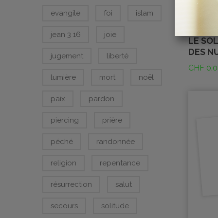
evangile
foi
islam
jean 3 16
joie
LE SOL
DES N
jugement
liberté
CHF
0.0
lumière
mort
noël
paix
pardon
piercing
prière
péché
randonnée
religion
repentance
résurrection
salut
secours
solitude