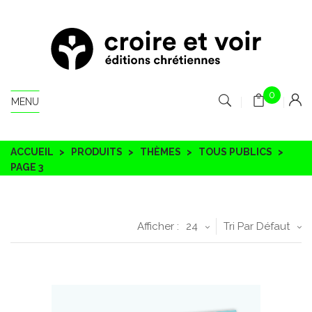
0
MENU
ACCUEIL
PRODUITS
THÈMES
TOUS PUBLICS
PAGE 3
Afficher :
24
Tri Par Défaut