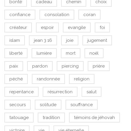
bonté
cadeau
chemin
choix
confiance
consolation
coran
créateur
espoir
evangile
foi
islam
jean 3 16
joie
jugement
liberté
lumière
mort
noël
paix
pardon
piercing
prière
péché
randonnée
religion
repentance
résurrection
salut
secours
solitude
souffrance
tatouage
tradition
témoins de jéhovah
victoire
vie
vie éternelle