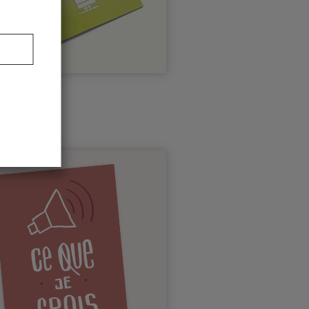
N BERGER
00