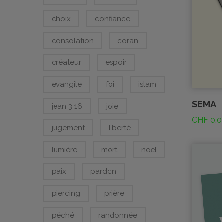
choix
confiance
consolation
coran
créateur
espoir
evangile
foi
islam
SEMA
jean 3 16
joie
CHF
0.0
jugement
liberté
lumière
mort
noël
paix
pardon
piercing
prière
péché
randonnée