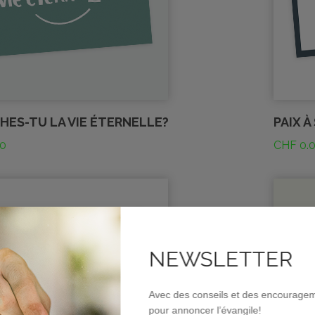
HES-TU LA VIE ÉTERNELLE?
PAIX À
0
CHF
0.
NEWSLETTER
Avec des conseils et des encourage
pour annoncer l’évangile!