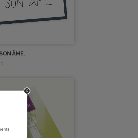
 SON ÂME.
00
x
ments