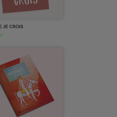
E JE CROIS
00