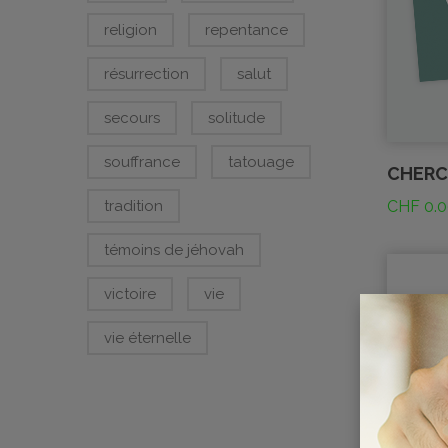
religion
repentance
résurrection
salut
secours
solitude
souffrance
tatouage
CHERC
tradition
CHF
0.0
témoins de jéhovah
victoire
vie
vie éternelle