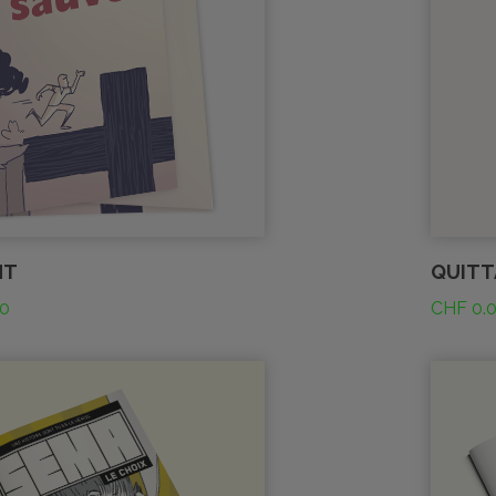
NT
QUITT
0
CHF
0.