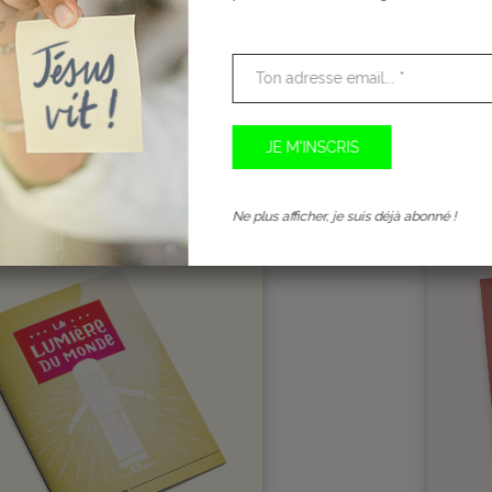
 LES VACANCES!
LE BO
0
CHF
0.
Ne plus afficher, je suis déjà abonné !