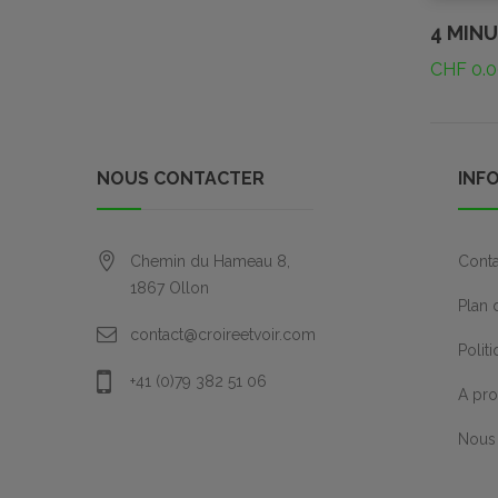
4 MIN
CHF
0.0
NOUS CONTACTER
INF
Chemin du Hameau 8,
Conta
1867
Ollon
Plan 
contact@croireetvoir.com
Polit
+41 (0)79 382 51 06
A pr
Nous 