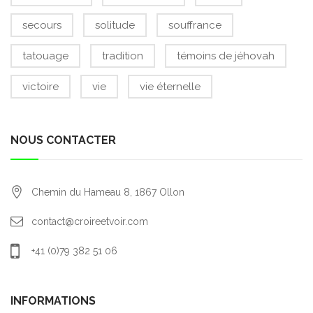
secours
solitude
souffrance
tatouage
tradition
témoins de jéhovah
victoire
vie
vie éternelle
NOUS CONTACTER
Chemin du Hameau 8,
1867
Ollon
contact@croireetvoir.com
+41 (0)79 382 51 06
INFORMATIONS