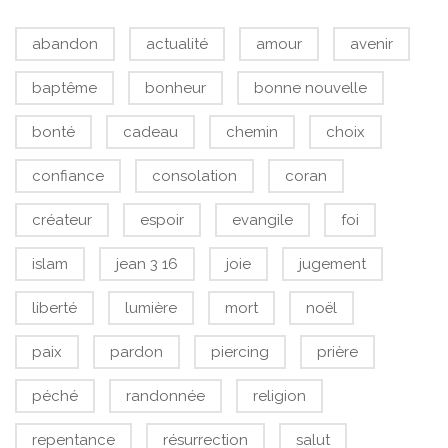
abandon
actualité
amour
avenir
baptême
bonheur
bonne nouvelle
bonté
cadeau
chemin
choix
confiance
consolation
coran
créateur
espoir
evangile
foi
islam
jean 3 16
joie
jugement
liberté
lumière
mort
noël
paix
pardon
piercing
prière
péché
randonnée
religion
repentance
résurrection
salut