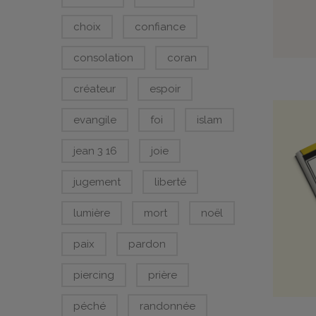
choix
confiance
consolation
coran
créateur
espoir
evangile
foi
islam
jean 3 16
joie
jugement
liberté
lumière
mort
noël
paix
pardon
piercing
prière
péché
randonnée