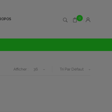
0
PROPOS
Afficher :
36
Tri Par Défaut