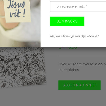
Ne plus afficher, je suis déjà abonné !
ENFIN LES VACANCE
CHF
0.00
Flyer A6 recto/verso, à col
exemplaires.
AJOUTER AU PANIER