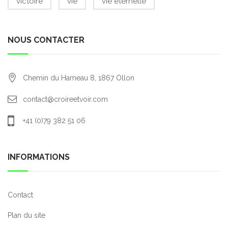
victoire
vie
vie éternelle
NOUS CONTACTER
Chemin du Hameau 8,
1867
Ollon
contact@croireetvoir.com
+41 (0)79 382 51 06
INFORMATIONS
Contact
Plan du site