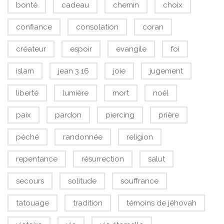
bonté
cadeau
chemin
choix
confiance
consolation
coran
créateur
espoir
evangile
foi
islam
jean 3 16
joie
jugement
liberté
lumière
mort
noël
paix
pardon
piercing
prière
péché
randonnée
religion
repentance
résurrection
salut
secours
solitude
souffrance
tatouage
tradition
témoins de jéhovah