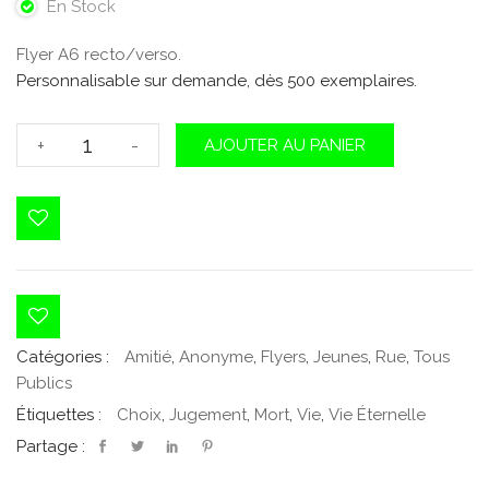
En Stock
Flyer A6 recto/verso.
Personnalisable sur demande, dès 500 exemplaires.
quantité
+
-
AJOUTER AU PANIER
de
Aujourd'hui
ici
Catégories :
Amitié
,
Anonyme
,
Flyers
,
Jeunes
,
Rue
,
Tous
Publics
Étiquettes :
Choix
,
Jugement
,
Mort
,
Vie
,
Vie Éternelle
Partage :