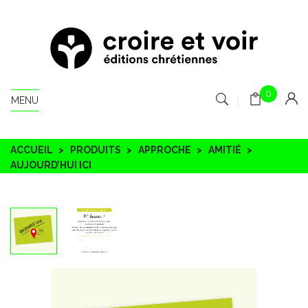
0
MENU
ACCUEIL
PRODUITS
APPROCHE
AMITIÉ
AUJOURD’HUI ICI