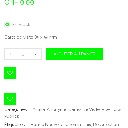
CHF
0.00
En Stock
Carte de visite 85 x 55 mm
quantité
+
-
AJOUTER AU PANIER
de
Jésus
dit:
je
suis
le
chemin,
la
Catégories :
Amitié
,
Anonyme
,
Cartes De Visite
,
Rue
,
Tous
vérité,
Publics
la
Étiquettes :
Bonne Nouvelle
,
Chemin
,
Paix
,
Résurrection
,
vie