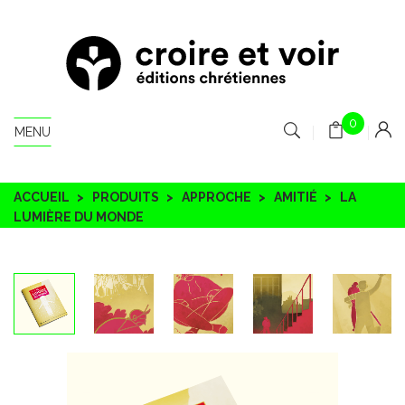
0
MENU
ACCUEIL
PRODUITS
APPROCHE
AMITIÉ
LA
LUMIÈRE DU MONDE