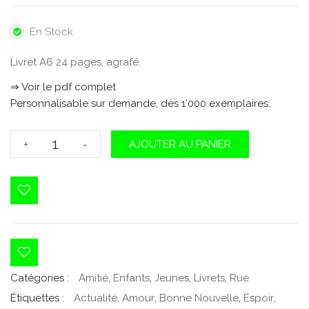
En Stock
Livret A6 24 pages, agrafé.
⇒ Voir le pdf complet
Personnalisable sur demande, dès 1’000 exemplaires.
quantité
+
-
AJOUTER AU PANIER
de
La
Lumière
du
monde
Catégories :
Amitié
,
Enfants
,
Jeunes
,
Livrets
,
Rue
Étiquettes :
Actualité
,
Amour
,
Bonne Nouvelle
,
Espoir
,