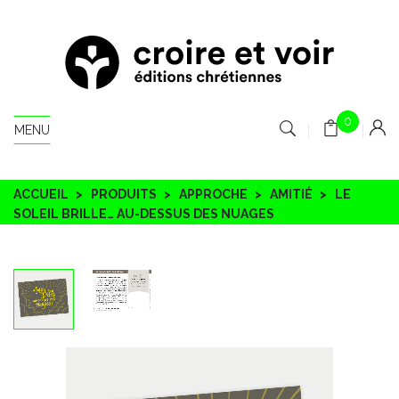
0
MENU
ACCUEIL
PRODUITS
APPROCHE
AMITIÉ
LE
SOLEIL BRILLE… AU-DESSUS DES NUAGES