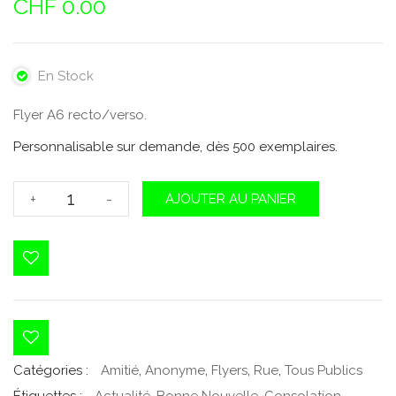
CHF
0.00
En Stock
Flyer A6 recto/verso.
Personnalisable sur demande, dès 500 exemplaires.
quantité
+
-
AJOUTER AU PANIER
de
Le
soleil
brille…
au-
dessus
des
nuages
Catégories :
Amitié
,
Anonyme
,
Flyers
,
Rue
,
Tous Publics