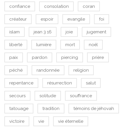
confiance
consolation
coran
créateur
espoir
evangile
foi
islam
jean 3 16
joie
jugement
liberté
lumière
mort
noël
paix
pardon
piercing
prière
péché
randonnée
religion
repentance
résurrection
salut
secours
solitude
souffrance
tatouage
tradition
témoins de jéhovah
victoire
vie
vie éternelle