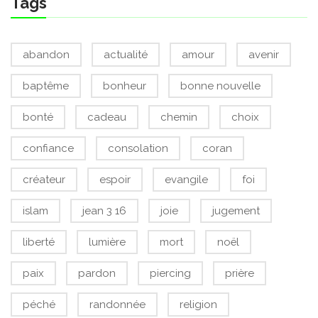
Tags
abandon
actualité
amour
avenir
baptême
bonheur
bonne nouvelle
bonté
cadeau
chemin
choix
confiance
consolation
coran
créateur
espoir
evangile
foi
islam
jean 3 16
joie
jugement
liberté
lumière
mort
noël
paix
pardon
piercing
prière
péché
randonnée
religion