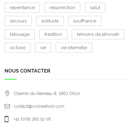
repentance
résurrection
salut
secours
solitude
souffrance
tatouage
tradition
témoins de jéhovah
victoire
vie
vie éternelle
NOUS CONTACTER
Chemin du Hameau 8,
1867
Ollon
contact@croireetvoir.com
+41 (0)79 382 51 06