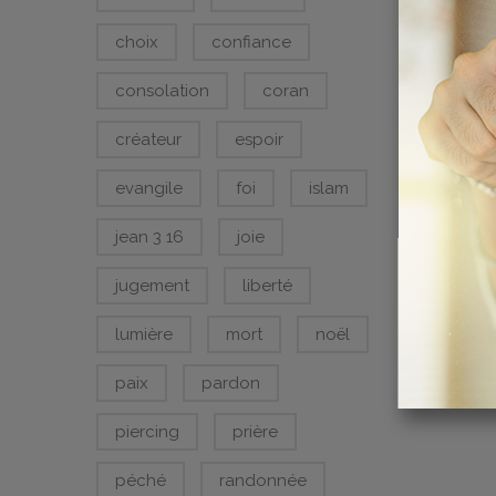
choix
confiance
consolation
coran
créateur
espoir
evangile
foi
islam
jean 3 16
joie
jugement
liberté
lumière
mort
noël
paix
pardon
piercing
prière
péché
randonnée