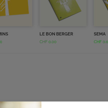
MINS
LE BON BERGER
SEMA
0
CHF
0.00
CHF
0.