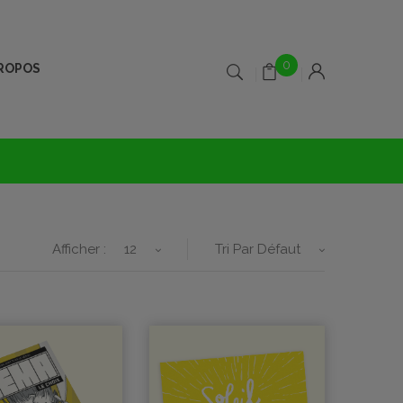
0
PROPOS
Afficher :
12
Tri Par Défaut