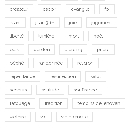
créateur
espoir
evangile
foi
islam
jean 3 16
joie
jugement
liberté
lumière
mort
noël
paix
pardon
piercing
prière
péché
randonnée
religion
repentance
résurrection
salut
secours
solitude
souffrance
tatouage
tradition
témoins de jéhovah
victoire
vie
vie éternelle