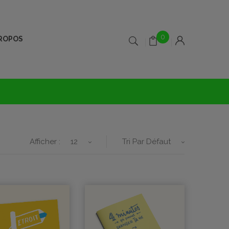
0
PROPOS
Afficher :
12
Tri Par Défaut