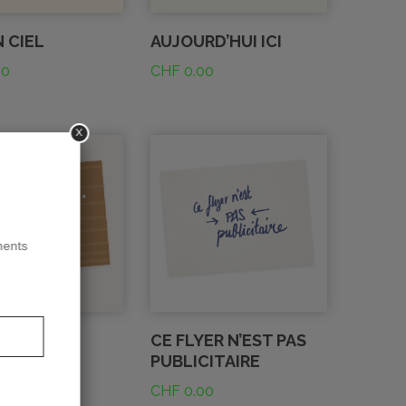
 CIEL
AUJOURD’HUI ICI
00
CHF
0.00
x
ments
 SUITE!
CE FLYER N’EST PAS
PUBLICITAIRE
00
CHF
0.00