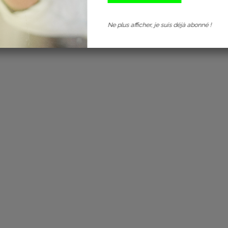
Ne plus afficher, je suis déjà abonné !
1
2
3
4
5
6