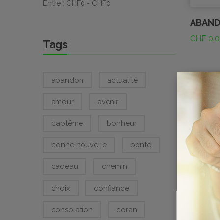
Entre :
CHF
0
- CHF
0
ABAN
CHF
0.0
Tags
abandon
actualité
amour
avenir
baptême
bonheur
bonne nouvelle
bonté
cadeau
chemin
BIENV
choix
confiance
CHF
0.0
consolation
coran