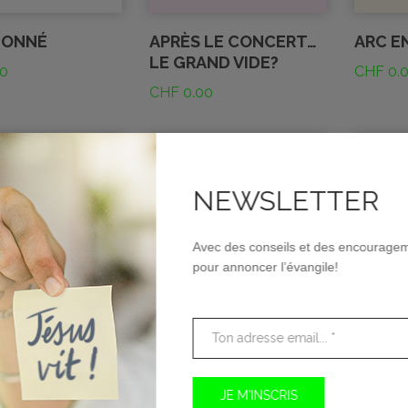
DONNÉ
APRÈS LE CONCERT…
ARC EN
LE GRAND VIDE?
0
CHF
0.
CHF
0.00
NEWSLETTER
Avec des conseils et des encourage
pour annoncer l’évangile!
ENUE
BONNE OU MAUVAISE
BONNE
NOUVELLE?
0
CHF
0.
CHF
0.00