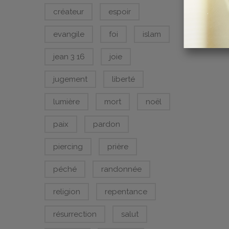
créateur
espoir
evangile
foi
islam
jean 3 16
joie
jugement
liberté
lumière
mort
noël
paix
pardon
piercing
prière
péché
randonnée
religion
repentance
résurrection
salut