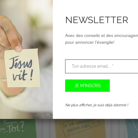
NEWSLETTER
Avec des conseils et des encourage
pour annoncer l’évangile!
 JE CROIS –
4 MINUTES QUI
PERCÉ
ELLE
PEUVENT CHANGER
CHF
0.
TA VIE
0
CHF
0.00
Ne plus afficher, je suis déjà abonné !