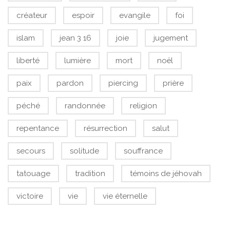
créateur
espoir
evangile
foi
islam
jean 3 16
joie
jugement
liberté
lumière
mort
noël
paix
pardon
piercing
prière
péché
randonnée
religion
repentance
résurrection
salut
secours
solitude
souffrance
tatouage
tradition
témoins de jéhovah
victoire
vie
vie éternelle