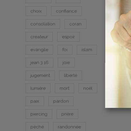
BONNE
choix
confiance
CHF
0.0
consolation
coran
créateur
espoir
evangile
foi
islam
jean 3 16
joie
jugement
liberté
lumière
mort
noël
paix
pardon
piercing
prière
péché
randonnée