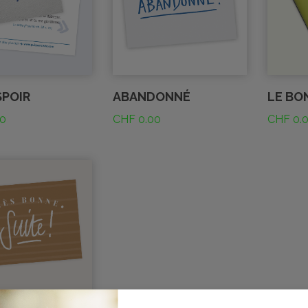
SPOIR
ABANDONNÉ
LE BO
0
CHF
0.00
CHF
0.