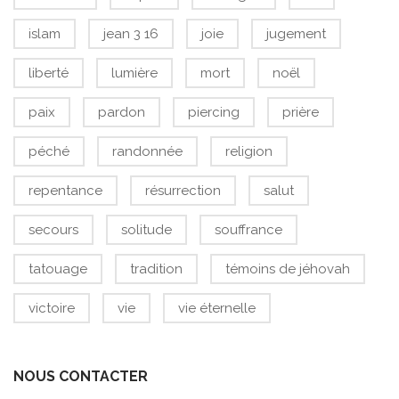
islam
jean 3 16
joie
jugement
liberté
lumière
mort
noël
paix
pardon
piercing
prière
péché
randonnée
religion
repentance
résurrection
salut
secours
solitude
souffrance
tatouage
tradition
témoins de jéhovah
victoire
vie
vie éternelle
NOUS CONTACTER