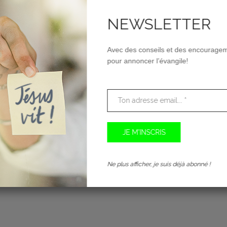
MIÈRE DU
LE BON BERGER
PERCÉ
NEWSLETTER
E
CHF
0.00
CHF
0.
0
Avec des conseils et des encourage
pour annoncer l’évangile!
Ne plus afficher, je suis déjà abonné !