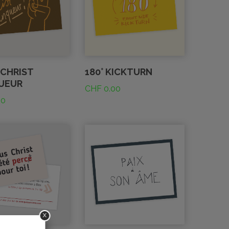
 CHRIST
180° KICKTURN
UEUR
CHF
0.00
00
x