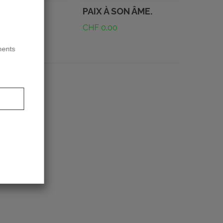
 POUR TOI
PAIX À SON ÂME.
00
CHF
0.00
ments