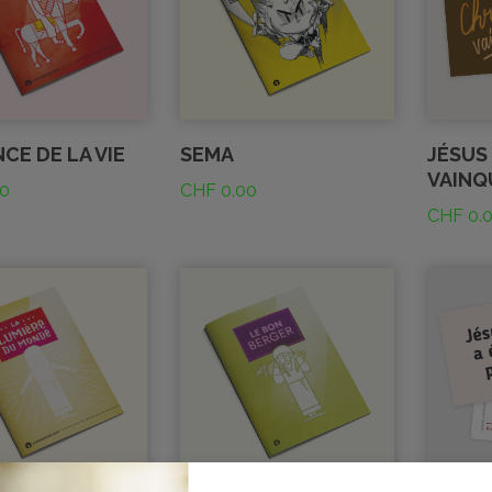
NCE DE LA VIE
SEMA
JÉSUS
VAINQ
0
CHF
0.00
CHF
0.