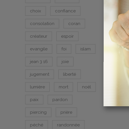
LA LU
choix
confiance
MOND
CHF
0.0
consolation
coran
créateur
espoir
evangile
foi
islam
jean 3 16
joie
jugement
liberté
lumière
mort
noël
paix
pardon
piercing
prière
péché
randonnée